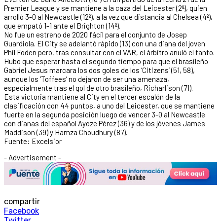
Premier League y se mantiene a la caza del Leicester (2º), quien
arrolló 3-0 al Newcastle (12º), a la vez que distancia al Chelsea (4º),
que empató 1-1 ante el Brighton (14º).
No fue un estreno de 2020 fácil para el conjunto de Josep
Guardiola. El City se adelantó rápido (13) con una diana del joven
Phil Foden pero, tras consultar con el VAR, el árbitro anuló el tanto.
Hubo que esperar hasta el segundo tiempo para que el brasileño
Gabriel Jesus marcara los dos goles de los ‘Citizens’ (51, 58),
aunque los ‘Toffees’ no dejaron de ser una amenaza,
especialmente tras el gol de otro brasileño, Richarlison (71).
Esta victoria mantiene al City en el tercer escalón de la
clasificación con 44 puntos, a uno del Leicester, que se mantiene
fuerte en la segunda posición luego de vencer 3-0 al Newcastle
con dianas del español Ayoze Pérez (36) y de los jóvenes James
Maddison (39) y Hamza Choudhury (87).
Fuente: Excelsior
- Advertisement -
compartir
Facebook
Twitter