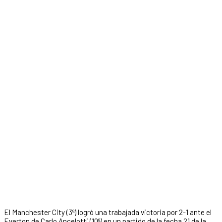
El Manchester City (3º) logró una trabajada victoria por 2-1 ante el
Everton de Carlo Ancelotti (10º) en un partido de la fecha 21 de la