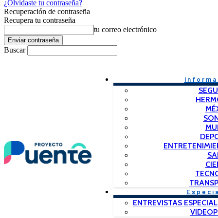
¿Olvidaste tu contraseña?
Recuperación de contraseña
Recupera tu contraseña
tu correo electrónico
Buscar
Informa
SEGU
HERM
MÉ
SO
MU
DEP
ENTRETENIMIE
SA
CIE
TECN
TRANSP
Especi
ENTREVISTAS ESPECIAL
VIDEO