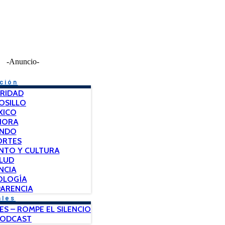
-Anuncio-
ción
RIDAD
OSILLO
XICO
NORA
NDO
ORTES
NTO Y CULTURA
LUD
NCIA
OLOGÍA
ARENCIA
ales
ES – ROMPE EL SILENCIO
PODCAST