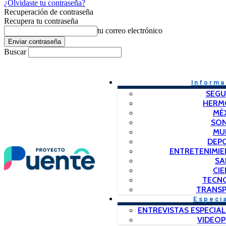
¿Olvidaste tu contraseña?
Recuperación de contraseña
Recupera tu contraseña
tu correo electrónico
Buscar
Informa
SEGU
HERM
MÉ
SO
MU
DEP
ENTRETENIMIE
SA
CIE
TECN
TRANSP
Especi
ENTREVISTAS ESPECIAL
VIDEO