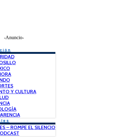
-Anuncio-
ción
RIDAD
OSILLO
XICO
NORA
NDO
ORTES
NTO Y CULTURA
LUD
NCIA
OLOGÍA
ARENCIA
ales
ES – ROMPE EL SILENCIO
PODCAST