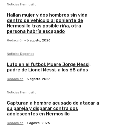
Noticias Hermosillo
Hallan mujer y dos hombres sin vida
dentro de vehículo al poniente de
Hermosillo tras posible riña, otra
persona habría escapado
Redacción
-
8 agosto, 2026
Noticias Deportes
Luto en el futbol: Muere Jorge Messi,
padre de Lionel Messi, a los 68 años
Redacción
-
8 agosto, 2026
Noticias Hermosillo
Capturan a hombre acusado de atacar a
su pareja y disparar contra dos
adolescentes en Hermosillo
Redacción
-
7 agosto, 2026