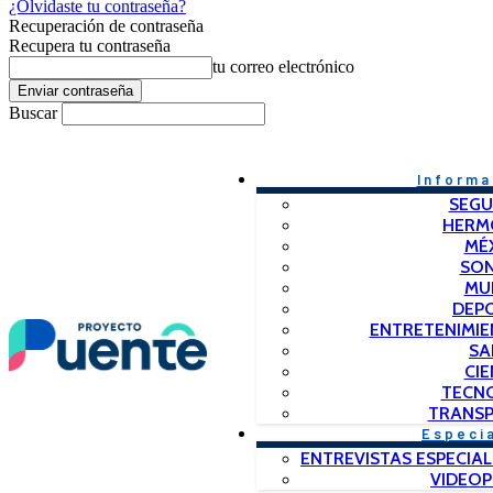
¿Olvidaste tu contraseña?
Recuperación de contraseña
Recupera tu contraseña
tu correo electrónico
Buscar
Informa
SEGU
HERM
MÉ
SO
MU
DEP
ENTRETENIMIE
SA
CIE
TECN
TRANSP
Especi
ENTREVISTAS ESPECIAL
VIDEO