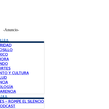
-Anuncio-
ción
RIDAD
OSILLO
XICO
NORA
NDO
ORTES
NTO Y CULTURA
LUD
NCIA
OLOGÍA
ARENCIA
ales
ES – ROMPE EL SILENCIO
PODCAST