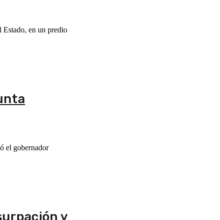
l Estado, en un predio
unta
mó el gobernador
surpación y