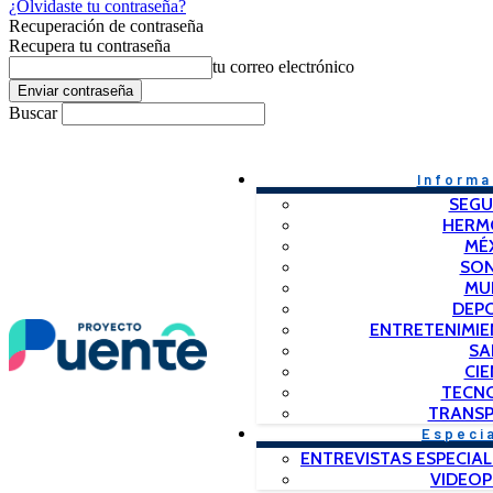
¿Olvidaste tu contraseña?
Recuperación de contraseña
Recupera tu contraseña
tu correo electrónico
Buscar
Informa
SEGU
HERM
MÉ
SO
MU
DEP
ENTRETENIMIE
SA
CIE
TECN
TRANSP
Especi
ENTREVISTAS ESPECIAL
VIDEO