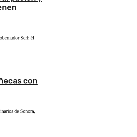
ienen
obernador Seri; él
uñecas con
inarios de Sonora,