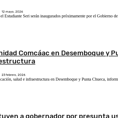
12 mayo, 2026
 el Estudiante Seri serán inaugurados próximamente por el Gobierno de
unidad Comcáac en Desemboque y P
aestructura
23 febrero, 2026
ducación, salud e infraestructura en Desemboque y Punta Chueca, infor
ituyen a gobernador por presunta u