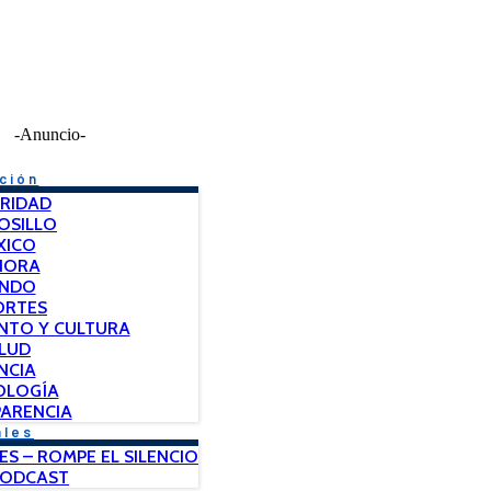
-Anuncio-
ción
RIDAD
OSILLO
XICO
NORA
NDO
ORTES
NTO Y CULTURA
LUD
NCIA
OLOGÍA
ARENCIA
ales
ES – ROMPE EL SILENCIO
PODCAST