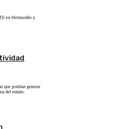
STE en Hermosillo y
tividad
ta que podrían generar
na del estado.
n