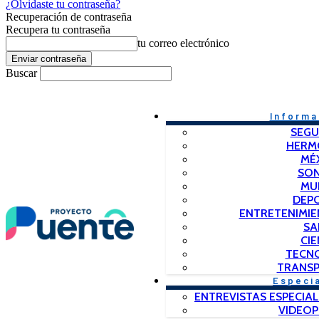
¿Olvidaste tu contraseña?
Recuperación de contraseña
Recupera tu contraseña
tu correo electrónico
Buscar
Informa
SEGU
HERM
MÉ
SO
MU
DEP
ENTRETENIMIE
SA
CIE
TECN
TRANSP
Especi
ENTREVISTAS ESPECIAL
VIDEO