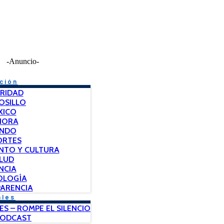
-Anuncio-
ción
RIDAD
OSILLO
XICO
NORA
NDO
ORTES
NTO Y CULTURA
LUD
NCIA
OLOGÍA
ARENCIA
ales
ES – ROMPE EL SILENCIO
PODCAST