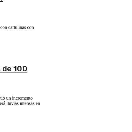
 con cartulinas con
s de 100
rtió un incremento
rá lluvias intensas en