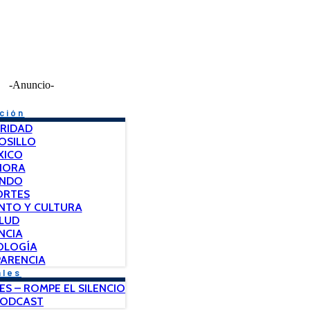
-Anuncio-
ción
RIDAD
OSILLO
XICO
NORA
NDO
ORTES
NTO Y CULTURA
LUD
NCIA
OLOGÍA
ARENCIA
ales
ES – ROMPE EL SILENCIO
PODCAST