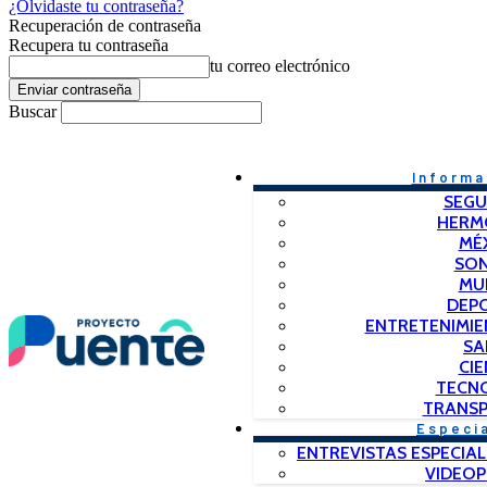
¿Olvidaste tu contraseña?
Recuperación de contraseña
Recupera tu contraseña
tu correo electrónico
Buscar
Informa
SEGU
HERM
MÉ
SO
MU
DEP
ENTRETENIMIE
SA
CIE
TECN
TRANSP
Especi
ENTREVISTAS ESPECIAL
VIDEO