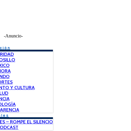
-Anuncio-
ción
RIDAD
OSILLO
XICO
NORA
NDO
ORTES
NTO Y CULTURA
LUD
NCIA
OLOGÍA
ARENCIA
ales
ES – ROMPE EL SILENCIO
PODCAST