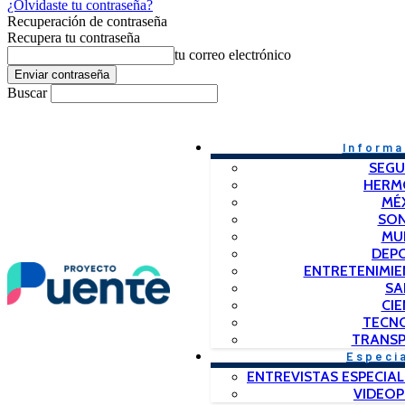
¿Olvidaste tu contraseña?
Recuperación de contraseña
Recupera tu contraseña
tu correo electrónico
Buscar
Informa
SEGU
HERM
MÉ
SO
MU
DEP
ENTRETENIMIE
SA
CIE
TECN
TRANSP
Especi
ENTREVISTAS ESPECIAL
VIDEO