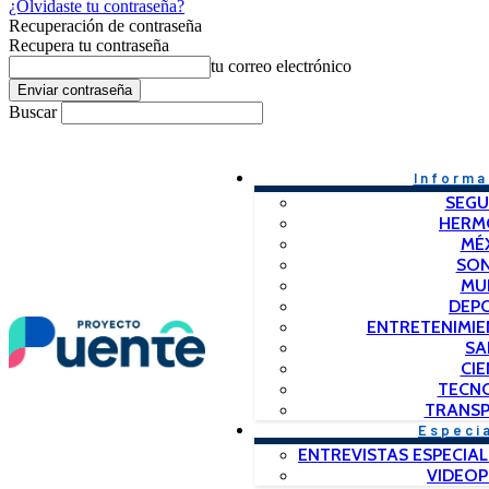
¿Olvidaste tu contraseña?
Recuperación de contraseña
Recupera tu contraseña
tu correo electrónico
Buscar
Informa
SEGU
HERM
MÉ
SO
MU
DEP
ENTRETENIMIE
SA
CIE
TECN
TRANSP
Especi
ENTREVISTAS ESPECIAL
VIDEO