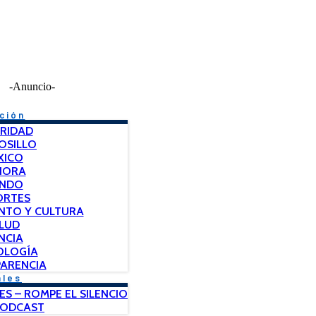
-Anuncio-
ción
RIDAD
OSILLO
XICO
NORA
NDO
ORTES
NTO Y CULTURA
LUD
NCIA
OLOGÍA
ARENCIA
ales
ES – ROMPE EL SILENCIO
PODCAST