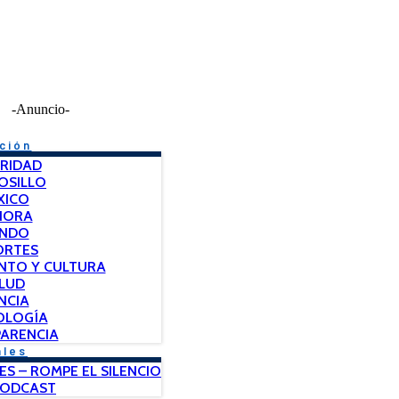
-Anuncio-
ción
RIDAD
OSILLO
XICO
NORA
NDO
ORTES
NTO Y CULTURA
LUD
NCIA
OLOGÍA
ARENCIA
ales
ES – ROMPE EL SILENCIO
PODCAST