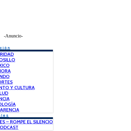
-Anuncio-
ción
RIDAD
OSILLO
XICO
NORA
NDO
ORTES
NTO Y CULTURA
LUD
NCIA
OLOGÍA
ARENCIA
ales
ES – ROMPE EL SILENCIO
PODCAST