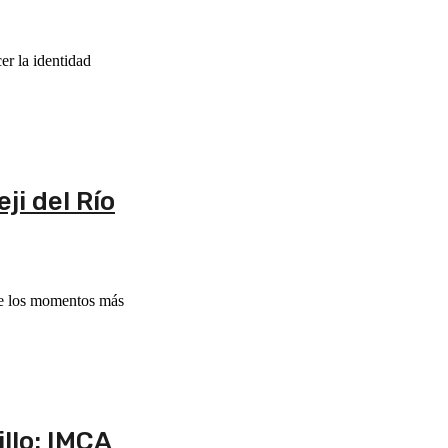
er la identidad
i del Río
 de los momentos más
llo: IMCA