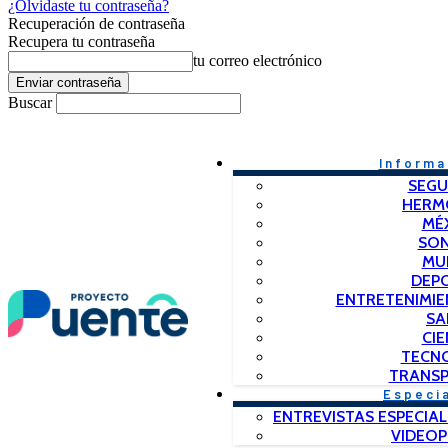
¿Olvidaste tu contraseña?
Recuperación de contraseña
Recupera tu contraseña
tu correo electrónico
Buscar
Informa
SEGU
HERM
MÉ
SO
MU
DEP
ENTRETENIMIE
SA
CIE
TECN
TRANSP
Especi
ENTREVISTAS ESPECIAL
VIDEO