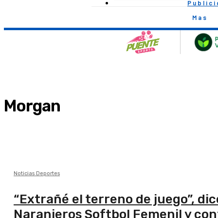
Public
Mas
Morgan
Noticias Deportes
“Extrañé el terreno de juego”, d
Naranjeros Softbol Femenil y con