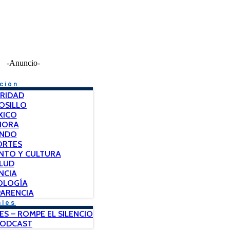
-Anuncio-
ción
RIDAD
OSILLO
XICO
NORA
NDO
ORTES
NTO Y CULTURA
LUD
NCIA
OLOGÍA
ARENCIA
ales
ES – ROMPE EL SILENCIO
PODCAST