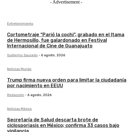
- Advertisement -
Entretenimiento
Cortometraje “Parió la cochi”, grabado en el Itama
de Hermosillo, fue galardonado en Festival
Internacional de Cine de Guanajuato
Guillermo Saucedo
-
6 agosto, 2026
Noticias Mundo
Trump firma nueva orden para limitar la ciudadanía
por nacimiento en EEUU
Redacción
-
6 agosto, 2026
Noticias México
Secretaría de Salud descarta brote de
ciclosporiasis en México; confirma 33 casos bajo
vigilancia