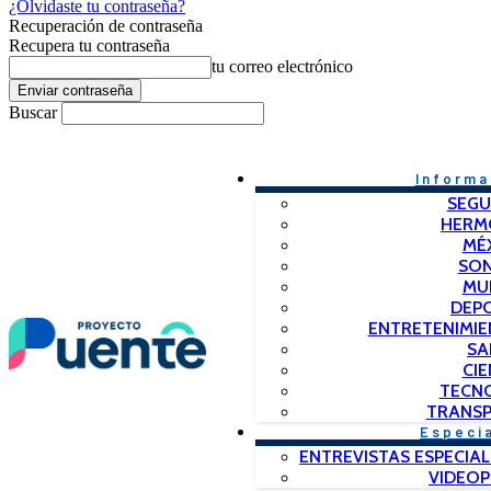
¿Olvidaste tu contraseña?
Recuperación de contraseña
Recupera tu contraseña
tu correo electrónico
Buscar
Informa
SEGU
HERM
MÉ
SO
MU
DEP
ENTRETENIMIE
SA
CIE
TECN
TRANSP
Especi
ENTREVISTAS ESPECIAL
VIDEO