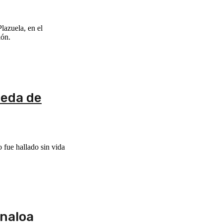
lazuela, en el
ión.
ueda de
 fue hallado sin vida
inaloa