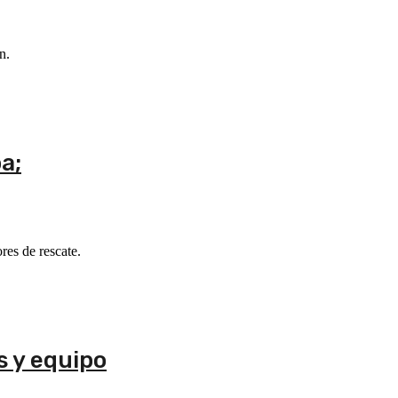
n.
a;
res de rescate.
s y equipo