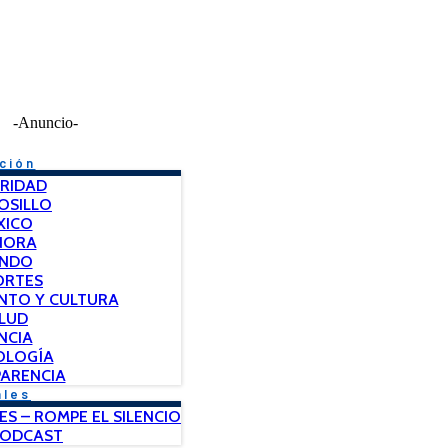
-Anuncio-
ción
RIDAD
OSILLO
XICO
NORA
NDO
ORTES
NTO Y CULTURA
LUD
NCIA
OLOGÍA
ARENCIA
ales
ES – ROMPE EL SILENCIO
PODCAST