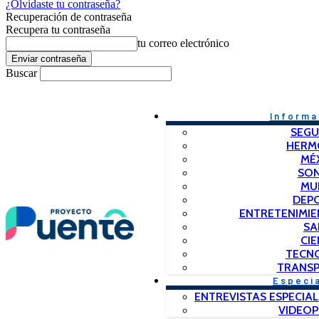
¿Olvidaste tu contraseña?
Recuperación de contraseña
Recupera tu contraseña
tu correo electrónico
Buscar
Informa
SEGU
HERM
MÉ
SO
MU
DEP
ENTRETENIMIE
SA
CIE
TECN
TRANSP
Especi
ENTREVISTAS ESPECIAL
VIDEO