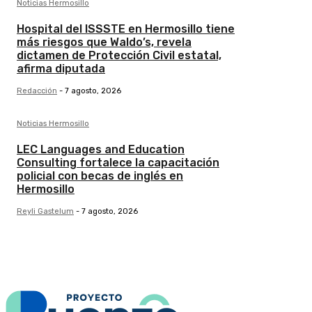
Noticias Hermosillo
Hospital del ISSSTE en Hermosillo tiene
más riesgos que Waldo’s, revela
dictamen de Protección Civil estatal,
afirma diputada
Redacción
-
7 agosto, 2026
Noticias Hermosillo
LEC Languages and Education
Consulting fortalece la capacitación
policial con becas de inglés en
Hermosillo
Reyli Gastelum
-
7 agosto, 2026