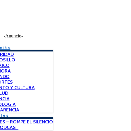
-Anuncio-
ción
RIDAD
OSILLO
XICO
NORA
NDO
ORTES
NTO Y CULTURA
LUD
NCIA
OLOGÍA
ARENCIA
ales
ES – ROMPE EL SILENCIO
PODCAST