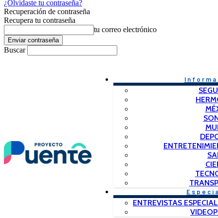
¿Olvidaste tu contraseña?
Recuperación de contraseña
Recupera tu contraseña
tu correo electrónico
Buscar
Informa
SEGU
HERM
MÉ
SO
MU
DEP
ENTRETENIMIE
SA
CIE
TECN
TRANSP
Especi
ENTREVISTAS ESPECIAL
VIDEO