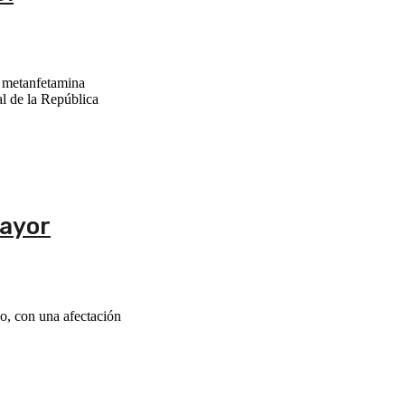
e metanfetamina
l de la República
mayor
o, con una afectación