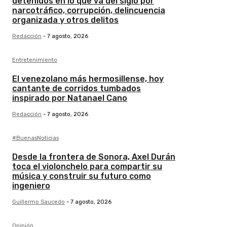
detenidos en lo que va del siglo por
narcotráfico, corrupción, delincuencia
organizada y otros delitos
Redacción
-
7 agosto, 2026
Entretenimiento
El venezolano más hermosillense, hoy
cantante de corridos tumbados
inspirado por Natanael Cano
Redacción
-
7 agosto, 2026
#BuenasNoticias
Desde la frontera de Sonora, Axel Durán
toca el violonchelo para compartir su
música y construir su futuro como
ingeniero
Guillermo Saucedo
-
7 agosto, 2026
Opinión