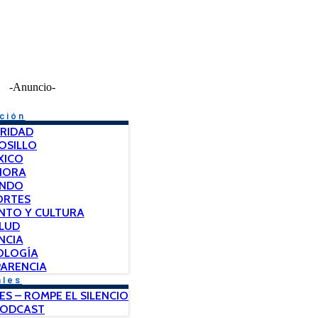
-Anuncio-
ción
RIDAD
OSILLO
XICO
NORA
NDO
ORTES
NTO Y CULTURA
LUD
NCIA
OLOGÍA
ARENCIA
ales
ES – ROMPE EL SILENCIO
PODCAST