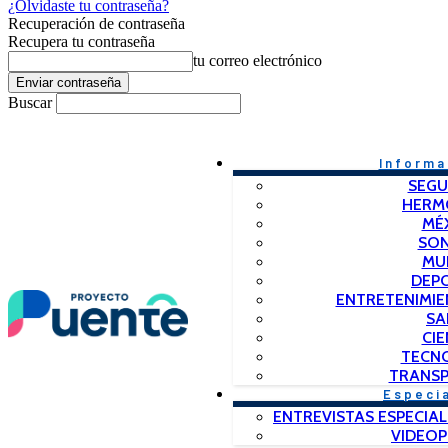
¿Olvidaste tu contraseña?
Recuperación de contraseña
Recupera tu contraseña
tu correo electrónico
Buscar
Informa
SEGU
HERM
MÉ
SO
MU
DEP
ENTRETENIMIE
SA
CIE
TECN
TRANSP
Especi
ENTREVISTAS ESPECIAL
VIDEO