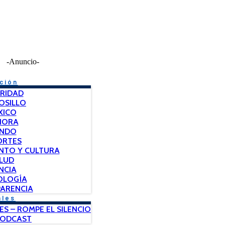
-Anuncio-
ción
RIDAD
OSILLO
XICO
NORA
NDO
ORTES
NTO Y CULTURA
LUD
NCIA
OLOGÍA
ARENCIA
ales
ES – ROMPE EL SILENCIO
PODCAST