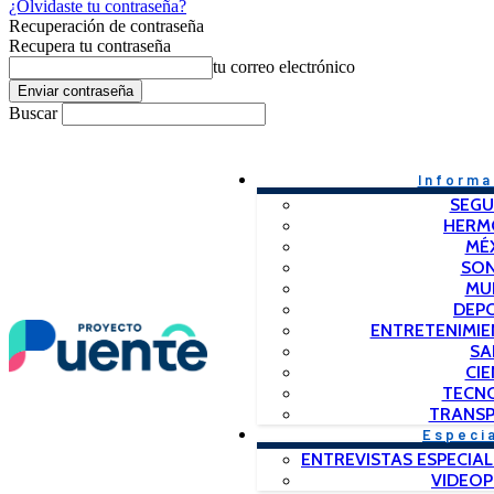
¿Olvidaste tu contraseña?
Recuperación de contraseña
Recupera tu contraseña
tu correo electrónico
Buscar
Informa
SEGU
HERM
MÉ
SO
MU
DEP
ENTRETENIMIE
SA
CIE
TECN
TRANSP
Especi
ENTREVISTAS ESPECIAL
VIDEO