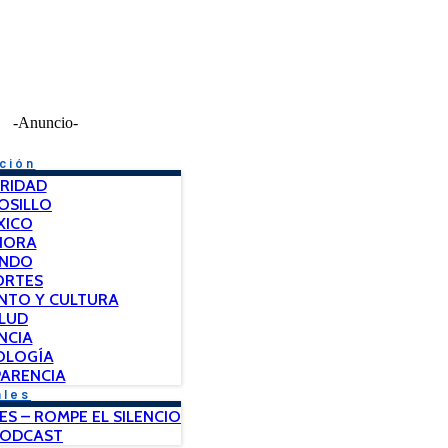
-Anuncio-
ción
RIDAD
OSILLO
XICO
NORA
NDO
ORTES
NTO Y CULTURA
LUD
NCIA
OLOGÍA
ARENCIA
ales
ES – ROMPE EL SILENCIO
PODCAST