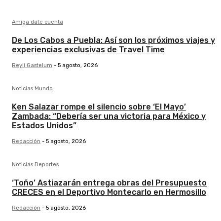
Amiga date cuenta
De Los Cabos a Puebla: Así son los próximos viajes y
experiencias exclusivas de Travel Time
Reyli Gastelum
-
5 agosto, 2026
Noticias Mundo
Ken Salazar rompe el silencio sobre ‘El Mayo’
Zambada: “Debería ser una victoria para México y
Estados Unidos”
Redacción
-
5 agosto, 2026
Noticias Deportes
‘Toño’ Astiazarán entrega obras del Presupuesto
CRECES en el Deportivo Montecarlo en Hermosillo
Redacción
-
5 agosto, 2026