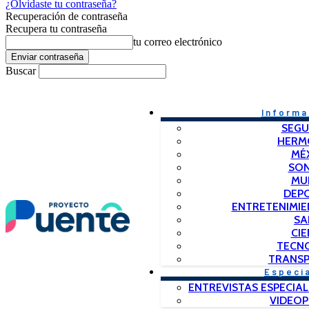
¿Olvidaste tu contraseña?
Recuperación de contraseña
Recupera tu contraseña
tu correo electrónico
Buscar
Informa
SEGU
HERM
MÉ
SO
MU
DEP
ENTRETENIMIE
SA
CIE
TECN
TRANSP
Especi
ENTREVISTAS ESPECIAL
VIDEO