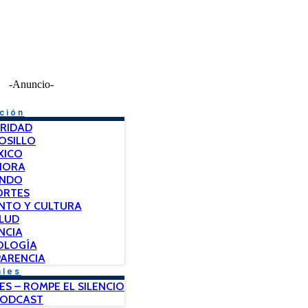
-Anuncio-
ción
RIDAD
OSILLO
XICO
NORA
NDO
ORTES
NTO Y CULTURA
LUD
NCIA
OLOGÍA
ARENCIA
ales
ES – ROMPE EL SILENCIO
PODCAST