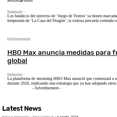
Redacción
-
Los fanáticos del universo de ‘Juego de Tronos’ ya tienen marcada
temporada de ‘La Casa del Dragón’, la exitosa precuela centrada en
Entretenimiento
HBO Max anuncia medidas para fr
global
Redacción
-
La plataforma de streaming HBO Max anunció que comenzará a aplic
durante 2026, replicando una estrategia que ya han adoptado otros s
- Advertisement -
Latest News
Noticias Hermosillo
Reyli Gastelum
-
6 agosto, 2026