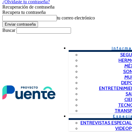
¿Olvidaste tu contraseña?
Recuperación de contraseña
Recupera tu contraseña
tu correo electrónico
Buscar
Informa
SEGU
HERM
MÉ
SO
MU
DEP
ENTRETENIMIE
SA
CIE
TECN
TRANSP
Especi
ENTREVISTAS ESPECIAL
VIDEO