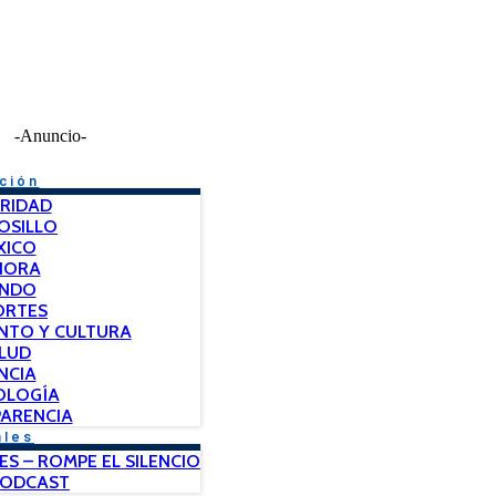
-Anuncio-
ción
RIDAD
OSILLO
XICO
NORA
NDO
ORTES
NTO Y CULTURA
LUD
NCIA
OLOGÍA
ARENCIA
ales
ES – ROMPE EL SILENCIO
PODCAST