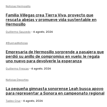
Noticias Hermosillo
Familia Villegas crea Tierra Viva, proyecto que
rescata abejas y promueve vida sustentable en
Hermosillo
Guillermo Saucedo
-
6 agosto, 2026
#BuenasNoticias
Empresaria de Hermosillo sorprende a pasajera que
perdió su anillo de compromiso en vuelo: le regala
uno nuevo para devolverle la esperanza
Guillermo Frescas
-
6 agosto, 2026
Noticias Deportes
La pequeña gimnasta sonorense Leah busca apoyo
para representar a Sonora en campeonato regional
Tadeo Cruz
-
6 agosto, 2026