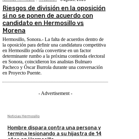
Riesgos de división en la oposición
si no se ponen de acuerdo con
candidato en Hermosillo vs
Morena
Hermosillo, Sonora.- La falta de acuerdos dentro de
la oposición para definir una candidatura competitiva
en Hermosillo podría convertirse en un factor
determinante rumbo a la próxima contienda electoral
en Sonora, coincidieron los analistas Bulmaro
Pacheco y Óscar Burrola durante una conversación
en Proyecto Puente.
- Advertisement -
Noticias Hermosillo
Hombre dispara contra una persona y
termina lesionando a su hijastra de 14