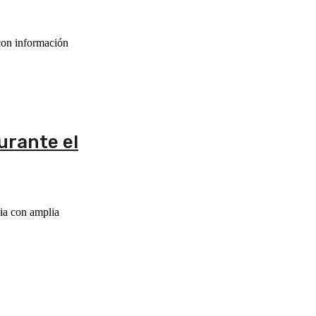
 con información
urante el
ia con amplia