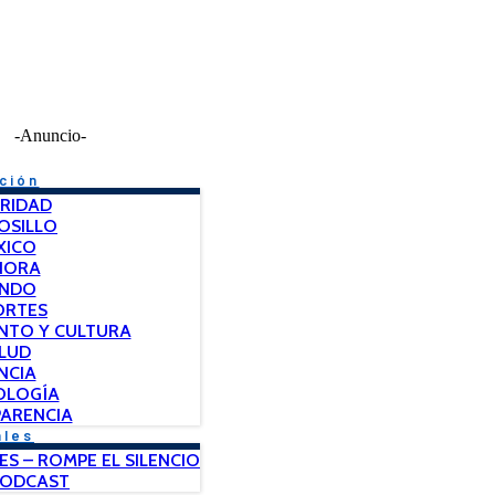
-Anuncio-
ción
RIDAD
OSILLO
XICO
NORA
NDO
ORTES
NTO Y CULTURA
LUD
NCIA
OLOGÍA
ARENCIA
ales
ES – ROMPE EL SILENCIO
PODCAST