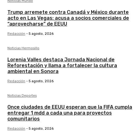
Noticias Mundo
Trump arremete contra Canadá y México durante
acto en Las Vegas: acusa a socios comerciales de
“aprovecharse” de EEUU
Redacción
-
5 agosto, 2026
Noticias Hermosillo
Lorenia Valles destaca Jornada Nacional de
Reforestación y llama a fortalecer la cultura
ambiental en Sonora
Redacción
-
5 agosto, 2026
Noticias Deportes
Once ciudades de EEUU esperan que la FIFA cumpla
entregar 1 mdd a cada una para proyectos
comunitarios
Redacción
-
5 agosto, 2026