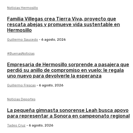
Noticias Hermosillo
Familia Villegas crea Tierra Viva, proyecto que
rescata abejas y promueve vida sustentable en
Hermosillo
Guillermo Saucedo
-
6 agosto, 2026
#BuenasNoticias
Empresaria de Hermosillo sorprende a pasajera que
perdió su anillo de compromiso en vuelo: le regala
uno nuevo para devolverle la esperanza
Guillermo Frescas
-
6 agosto, 2026
Noticias Deportes
La pequeña gimnasta sonorense Leah busca apoyo
para representar a Sonora en campeonato regional
Tadeo Cruz
-
6 agosto, 2026