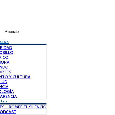
-Anuncio-
ción
RIDAD
OSILLO
XICO
NORA
NDO
ORTES
NTO Y CULTURA
LUD
NCIA
OLOGÍA
ARENCIA
ales
ES – ROMPE EL SILENCIO
PODCAST