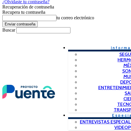
¿Olvidaste tu contraseña?
Recuperación de contraseña
Recupera tu contraseña
tu correo electrónico
Buscar
Informa
SEGU
HERM
MÉ
SO
MU
DEP
ENTRETENIMIE
SA
CIE
TECN
TRANSP
Especi
ENTREVISTAS ESPECIAL
VIDEO