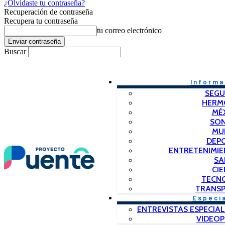
¿Olvidaste tu contraseña?
Recuperación de contraseña
Recupera tu contraseña
tu correo electrónico
Buscar
Informa
SEGU
HERM
MÉ
SO
MU
DEP
ENTRETENIMIE
SA
CIE
TECN
TRANSP
Especi
ENTREVISTAS ESPECIAL
VIDEO