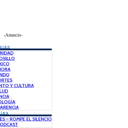
-Anuncio-
ción
RIDAD
OSILLO
XICO
NORA
NDO
ORTES
NTO Y CULTURA
LUD
NCIA
OLOGÍA
ARENCIA
ales
ES – ROMPE EL SILENCIO
PODCAST