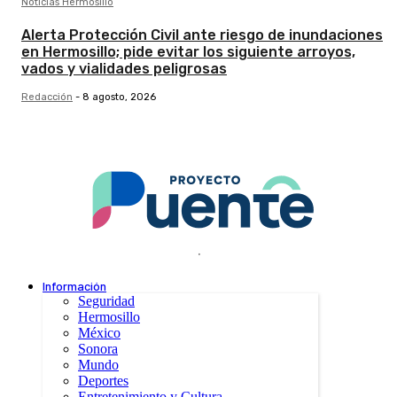
Noticias Hermosillo
Alerta Protección Civil ante riesgo de inundaciones
en Hermosillo; pide evitar los siguiente arroyos,
vados y vialidades peligrosas
Redacción
-
8 agosto, 2026
.
Información
Seguridad
Hermosillo
México
Sonora
Mundo
Deportes
Entretenimiento y Cultura