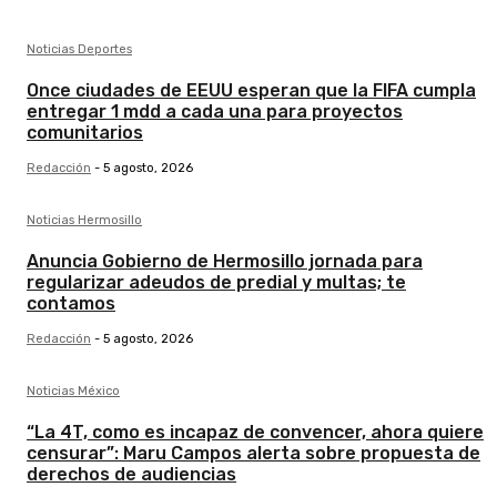
Noticias Deportes
Once ciudades de EEUU esperan que la FIFA cumpla
entregar 1 mdd a cada una para proyectos
comunitarios
Redacción
-
5 agosto, 2026
Noticias Hermosillo
Anuncia Gobierno de Hermosillo jornada para
regularizar adeudos de predial y multas; te
contamos
Redacción
-
5 agosto, 2026
Noticias México
“La 4T, como es incapaz de convencer, ahora quiere
censurar”: Maru Campos alerta sobre propuesta de
derechos de audiencias