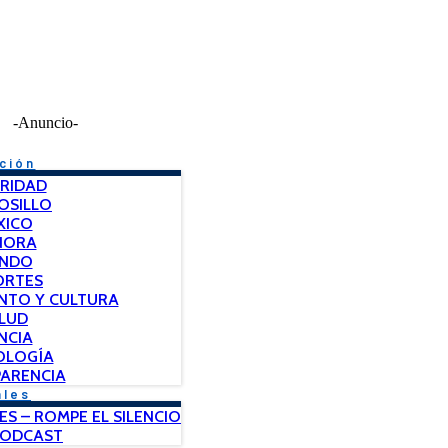
-Anuncio-
ción
RIDAD
OSILLO
XICO
NORA
NDO
ORTES
NTO Y CULTURA
LUD
NCIA
OLOGÍA
ARENCIA
ales
ES – ROMPE EL SILENCIO
PODCAST