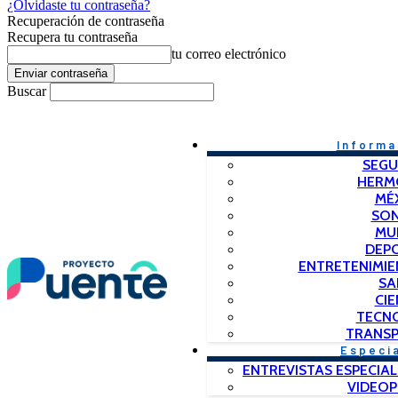
¿Olvidaste tu contraseña?
Recuperación de contraseña
Recupera tu contraseña
tu correo electrónico
Buscar
Informa
SEGU
HERM
MÉ
SO
MU
DEP
ENTRETENIMIE
SA
CIE
TECN
TRANSP
Especi
ENTREVISTAS ESPECIAL
VIDEO