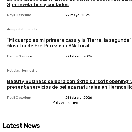
Spa revela tips y cuidados
Reyli Gastelum
-
22 mayo, 2026
Amiga date cuenta
“Mi cuerpo es mi primera casa y la Tierra, la segunda”:
filosofía de Ere Perez con BNatural
Dennis Garcia
-
27 febrero, 2026
Noticias Hermosillo
Beauty Business celebra con éxito su ‘soft opening’ 
presenta servicios de belleza naturales en Hermosill
Reyli Gastelum
-
25 febrero, 2026
- Advertisement -
Latest News