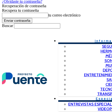
¿Olvidaste tu contraseña?
Recuperación de contraseña
Recupera tu contraseña
tu correo electrónico
Buscar
Informa
SEGU
HERM
MÉ
SO
MU
DEP
ENTRETENIMIE
SA
CIE
TECN
TRANSP
Especi
ENTREVISTAS ESPECIAL
VIDEO