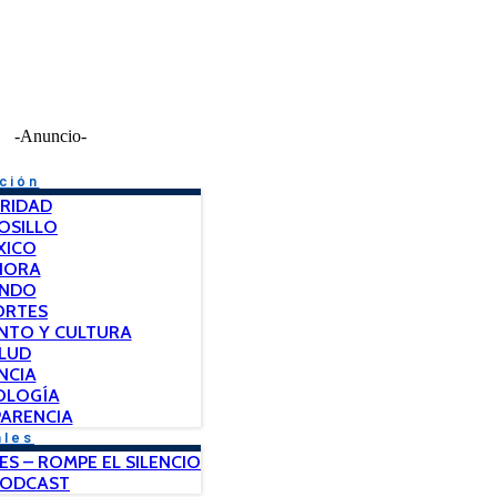
-Anuncio-
ción
RIDAD
OSILLO
XICO
NORA
NDO
ORTES
NTO Y CULTURA
LUD
NCIA
OLOGÍA
ARENCIA
ales
ES – ROMPE EL SILENCIO
PODCAST