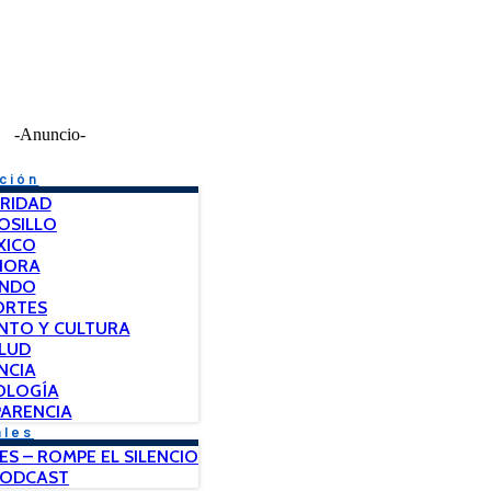
-Anuncio-
ción
RIDAD
OSILLO
XICO
NORA
NDO
ORTES
NTO Y CULTURA
LUD
NCIA
OLOGÍA
ARENCIA
ales
ES – ROMPE EL SILENCIO
PODCAST