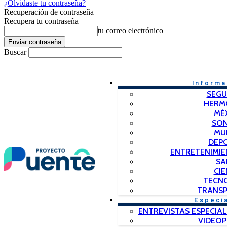
¿Olvidaste tu contraseña?
Recuperación de contraseña
Recupera tu contraseña
tu correo electrónico
Buscar
Informa
SEGU
HERM
MÉ
SO
MU
DEP
ENTRETENIMIE
SA
CIE
TECN
TRANSP
Especi
ENTREVISTAS ESPECIAL
VIDEO