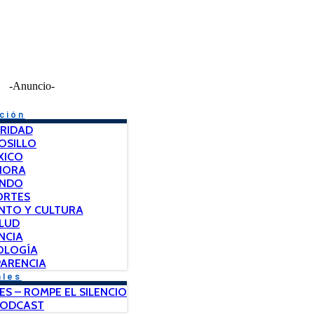
-Anuncio-
ción
RIDAD
OSILLO
XICO
NORA
NDO
ORTES
NTO Y CULTURA
LUD
NCIA
OLOGÍA
ARENCIA
ales
ES – ROMPE EL SILENCIO
PODCAST