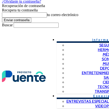
¿Olvidaste tu contraseña?
Recuperación de contraseña
Recupera tu contraseña
tu correo electrónico
Buscar
Informa
SEGU
HERM
MÉ
SO
MU
DEP
ENTRETENIMIE
SA
CIE
TECN
TRANSP
Especi
ENTREVISTAS ESPECIAL
VIDEO