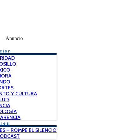
-Anuncio-
ción
RIDAD
OSILLO
XICO
NORA
NDO
ORTES
NTO Y CULTURA
LUD
NCIA
OLOGÍA
ARENCIA
ales
ES – ROMPE EL SILENCIO
PODCAST