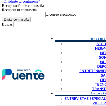
¿Olvidaste tu contraseña?
Recuperación de contraseña
Recupera tu contraseña
tu correo electrónico
Buscar
Informa
SEGU
HERM
MÉ
SO
MU
DEP
ENTRETENIMIE
SA
CIE
TECN
TRANSP
Especi
ENTREVISTAS ESPECIAL
VIDEO