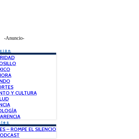
-Anuncio-
ción
RIDAD
OSILLO
XICO
NORA
NDO
ORTES
NTO Y CULTURA
LUD
NCIA
OLOGÍA
ARENCIA
ales
ES – ROMPE EL SILENCIO
PODCAST