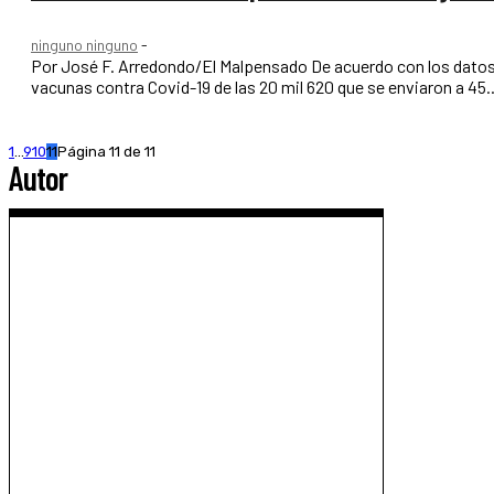
ninguno ninguno
-
Por José F. Arredondo/El Malpensado De acuerdo con los datos del Censo 2020 del Inegi, al sector salud de Sonora le sobrarían alrededor de 3 mil 288
vacunas contra Covid-19 de las 20 mil 620 que se enviaron a 45..
1
...
9
10
11
Página 11 de 11
Autor