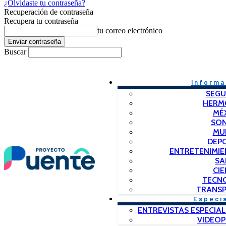
¿Olvidaste tu contraseña?
Recuperación de contraseña
Recupera tu contraseña
tu correo electrónico
Buscar
Informa
SEGU
HERM
MÉ
SO
MU
DEP
ENTRETENIMIE
SA
CIE
TECN
TRANSP
Especi
ENTREVISTAS ESPECIAL
VIDEO