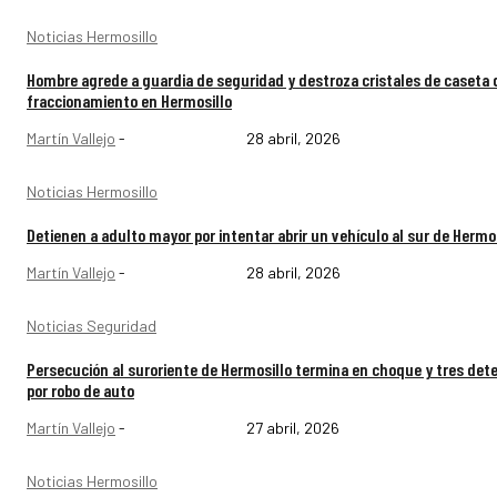
Noticias Hermosillo
Hombre agrede a guardia de seguridad y destroza cristales de caseta 
fraccionamiento en Hermosillo
Martín Vallejo
-
28 abril, 2026
Noticias Hermosillo
Detienen a adulto mayor por intentar abrir un vehículo al sur de Hermo
Martín Vallejo
-
28 abril, 2026
Noticias Seguridad
Persecución al suroriente de Hermosillo termina en choque y tres det
por robo de auto
Martín Vallejo
-
27 abril, 2026
Noticias Hermosillo