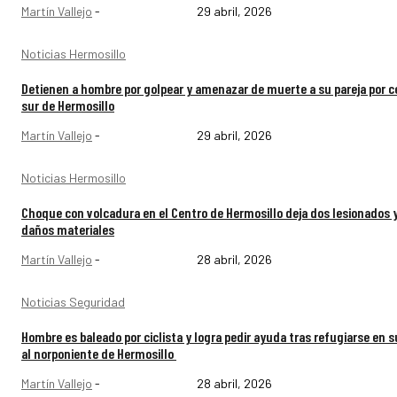
Martín Vallejo
-
29 abril, 2026
Noticias Hermosillo
Detienen a hombre por golpear y amenazar de muerte a su pareja por ce
sur de Hermosillo
Martín Vallejo
-
29 abril, 2026
Noticias Hermosillo
Choque con volcadura en el Centro de Hermosillo deja dos lesionados 
daños materiales
Martín Vallejo
-
28 abril, 2026
Noticias Seguridad
Hombre es baleado por ciclista y logra pedir ayuda tras refugiarse en s
al norponiente de Hermosillo
Martín Vallejo
-
28 abril, 2026