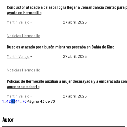
Conductor atacado a balazos logra llegar a Comandancia Centro para p
ayuda en Hermosillo
Martín Vallejo
-
27 abril, 2026
Noticias Hermosillo
Buzo es atacado por tiburón mientras pescaba en Bahía de Kino
Martín Vallejo
-
27 abril, 2026
Noticias Hermosillo
Policías de Hermosillo auxilian a mujer desmayada y a embarazada con
amenaza de aborto
Martín Vallejo
-
27 abril, 2026
1
...
42
43
44
...
70
Página 43 de 70
Autor