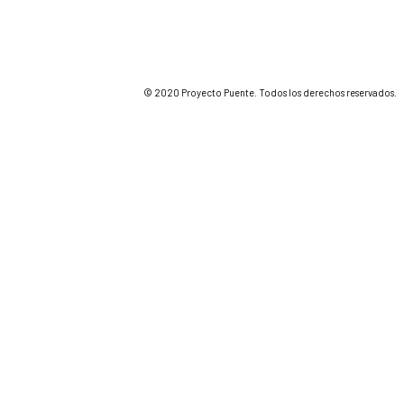
© 2020 Proyecto Puente. Todos los derechos reservados.