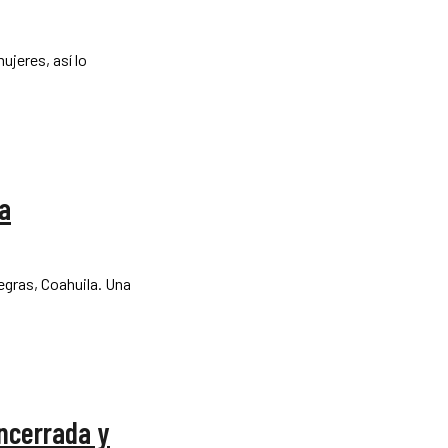
ujeres, así lo
ma
as, Coahuila. Una
encerrada y