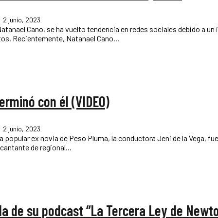
2 junio, 2023
atanael Cano, se ha vuelto tendencia en redes sociales debido a un
que el cantante tuvo con uno de sus fans en uno de sus conciertos. Recientemente, Natanael Cano...
erminó con él (VIDEO)
2 junio, 2023
 popular ex novia de Peso Pluma, la conductora Jeni de la Vega, fue
cantante de regional...
da de su podcast “La Tercera Ley de Newt