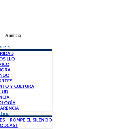
-Anuncio-
ción
RIDAD
OSILLO
XICO
NORA
NDO
ORTES
NTO Y CULTURA
LUD
NCIA
OLOGÍA
ARENCIA
ales
ES – ROMPE EL SILENCIO
PODCAST