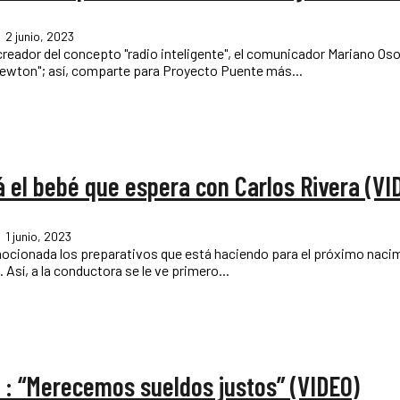
2 junio, 2023
eador del concepto "radio inteligente", el comunicador Mariano Osor
Newton"; así, comparte para Proyecto Puente más...
 el bebé que espera con Carlos Rivera (VI
1 junio, 2023
emocionada los preparativos que está haciendo para el próximo naci
"León", a quien espera junto al cantante mexicano Carlos Rivera. Así, a la conductora se le ve primero...
0′: “Merecemos sueldos justos” (VIDEO)