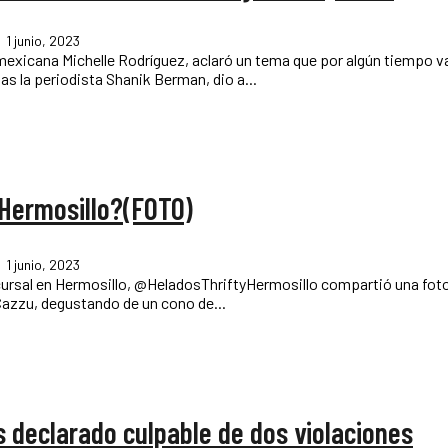
1 junio, 2023
 mexicana Michelle Rodríguez, aclaró un tema que por algún tiempo 
 la periodista Shanik Berman, dio a...
 Hermosillo?(FOTO)
1 junio, 2023
 sucursal en Hermosillo, @HeladosThriftyHermosillo compartió una fot
 Cazzu, degustando de un cono de...
 declarado culpable de dos violaciones