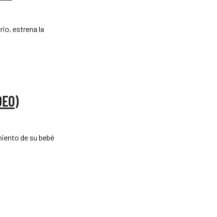
io, estrena la
DEO)
miento de su bebé