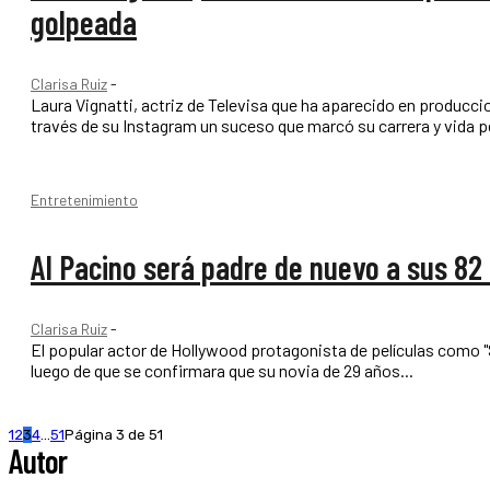
golpeada
Clarisa Ruiz
-
Laura Vignatti, actriz de Televisa que ha aparecido en producc
través de su Instagram un suceso que marcó su carrera y vida pe
Entretenimiento
Al Pacino será padre de nuevo a sus 82
Clarisa Ruiz
-
El popular actor de Hollywood protagonista de películas como "Sc
luego de que se confirmara que su novia de 29 años...
1
2
3
4
...
51
Página 3 de 51
Autor