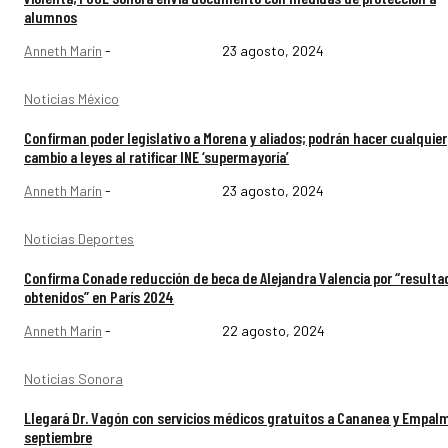
alumnos
Anneth Marín
-
23 agosto, 2024
Noticias México
Confirman poder legislativo a Morena y aliados; podrán hacer cualquier
cambio a leyes al ratificar INE ‘supermayoría’
Anneth Marín
-
23 agosto, 2024
Noticias Deportes
Confirma Conade reducción de beca de Alejandra Valencia por “resulta
obtenidos” en París 2024
Anneth Marín
-
22 agosto, 2024
Noticias Sonora
Llegará Dr. Vagón con servicios médicos gratuitos a Cananea y Empal
septiembre