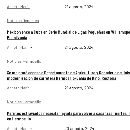
Anneth Marín
-
21 agosto, 2024
Noticias Deportes
México vence a Cuba en Serie Mundial de Ligas Pequeñas en Williamspo
Pensilvania
Anneth Marín
-
21 agosto, 2024
Noticias Hermosillo
Se mejorará acceso a Departamento de Agricultura y Ganadería de Uni
modernización de carretera Hermosillo-Bahía de Kino: Rectoría
Anneth Marín
-
21 agosto, 2024
Noticias Hermosillo
Perritos extraviados necesitan ayuda para volver a casa tras fuertes l
en Hermosillo
Anneth Marín
-
20 agosto, 2024