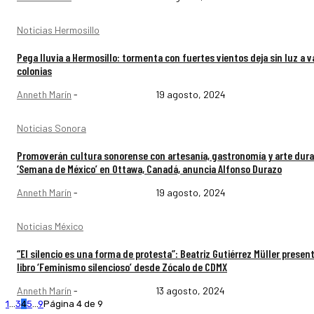
Noticias Hermosillo
Pega lluvia a Hermosillo: tormenta con fuertes vientos deja sin luz a v
colonias
Anneth Marín
-
19 agosto, 2024
Noticias Sonora
Promoverán cultura sonorense con artesanía, gastronomía y arte dur
‘Semana de México’ en Ottawa, Canadá, anuncia Alfonso Durazo
Anneth Marín
-
19 agosto, 2024
Noticias México
“El silencio es una forma de protesta”: Beatriz Gutiérrez Müller presen
libro ‘Feminismo silencioso’ desde Zócalo de CDMX
Anneth Marín
-
13 agosto, 2024
1
...
3
4
5
...
9
Página 4 de 9