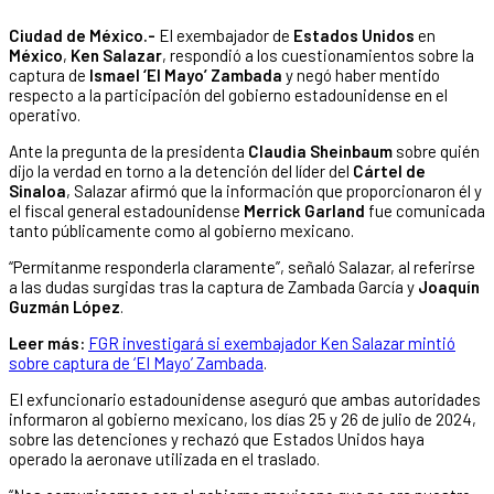
Ciudad de México.-
El exembajador de
Estados Unidos
en
México
,
Ken Salazar
, respondió a los cuestionamientos sobre la
captura de
Ismael ‘El Mayo’ Zambada
y negó haber mentido
respecto a la participación del gobierno estadounidense en el
operativo.
Ante la pregunta de la presidenta
Claudia Sheinbaum
sobre quién
dijo la verdad en torno a la detención del líder del
Cártel de
Sinaloa
, Salazar afirmó que la información que proporcionaron él y
el fiscal general estadounidense
Merrick Garland
fue comunicada
tanto públicamente como al gobierno mexicano.
“Permítanme responderla claramente”, señaló Salazar, al referirse
a las dudas surgidas tras la captura de Zambada García y
Joaquín
Guzmán López
.
Leer más:
FGR investigará si exembajador Ken Salazar mintió
sobre captura de ‘El Mayo’ Zambada
.
El exfuncionario estadounidense aseguró que ambas autoridades
informaron al gobierno mexicano, los días 25 y 26 de julio de 2024,
sobre las detenciones y rechazó que Estados Unidos haya
operado la aeronave utilizada en el traslado.