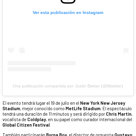
Ver esta publicación en Instagram
Una publicación compartida por Justin Bieber (@lilbieber)
El evento tendrá lugar el 19 de julio en el
New York New Jersey
Stadium
, mejor conocido como
MetLife Stadium
. El espectáculo
tendrá una duración de 11 minutos y será dirigido por
Chris Martin
,
vocalista de
Coldplay
, en su papel como curador internacional del
Global Citizen Festival
.
También participarán
Burna Boy
, el director de orquesta
Gustavo