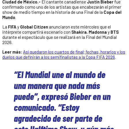
Ciudad de México.-
El cantante canadiense
Justin Bieber
fue
confirmado como uno de los artistas que encabezarán el primer
show de medio tiempo en la historia de una Final de la
Copa del
Mundo
.
La
FIFA
y
Global Citizen
anunciaron este miércoles que el
intérprete compartirá escenario con
Shakira
,
Madonna
y
BTS
durante el espectáculo que se realizará en la Final del Mundial
2026.
Leer más:
Así quedaron los cuartos de final; fechas, horarios y los
duelos que definirán a los semifinalistas a la Copa FIFA 2026
.
“El Mundial une al mundo de
una manera que nada más
puede”, expresó Bieber en un
comunicado. “Estoy
agradecido de ser parte de
este Halftime Show, y aún más