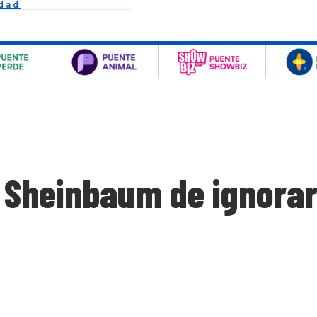
idad
a Sheinbaum de ignora