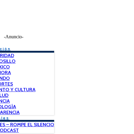
-Anuncio-
ción
RIDAD
OSILLO
XICO
NORA
NDO
ORTES
NTO Y CULTURA
LUD
NCIA
OLOGÍA
ARENCIA
ales
ES – ROMPE EL SILENCIO
PODCAST