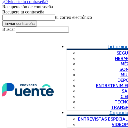
¿Olvidaste tu contraseña?
Recuperación de contraseña
Recupera tu contraseña
tu correo electrónico
Buscar
Informa
SEGU
HERM
MÉ
SO
MU
DEP
ENTRETENIMIE
SA
CIE
TECN
TRANSP
Especi
ENTREVISTAS ESPECIAL
VIDEO