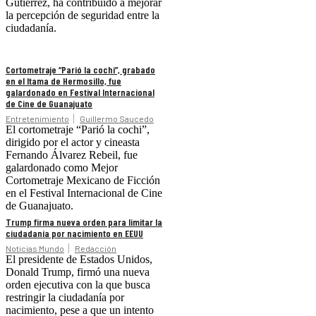
Gutiérrez, ha contribuido a mejorar
la percepción de seguridad entre la
ciudadanía.
Cortometraje “Parió la cochi”, grabado
en el Itama de Hermosillo, fue
galardonado en Festival Internacional
de Cine de Guanajuato
Entretenimiento
Guillermo Saucedo
El cortometraje “Parió la cochi”,
dirigido por el actor y cineasta
Fernando Álvarez Rebeil, fue
galardonado como Mejor
Cortometraje Mexicano de Ficción
en el Festival Internacional de Cine
de Guanajuato.
Trump firma nueva orden para limitar la
ciudadanía por nacimiento en EEUU
Noticias Mundo
Redacción
El presidente de Estados Unidos,
Donald Trump, firmó una nueva
orden ejecutiva con la que busca
restringir la ciudadanía por
nacimiento, pese a que un intento