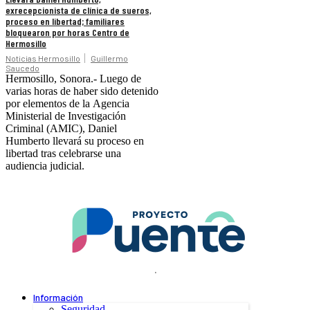
exrecepcionista de clínica de sueros,
proceso en libertad; familiares
bloquearon por horas Centro de
Hermosillo
Noticias Hermosillo
Guillermo
Saucedo
Hermosillo, Sonora.- Luego de
varias horas de haber sido detenido
por elementos de la Agencia
Ministerial de Investigación
Criminal (AMIC), Daniel
Humberto llevará su proceso en
libertad tras celebrarse una
audiencia judicial.
.
Información
Seguridad