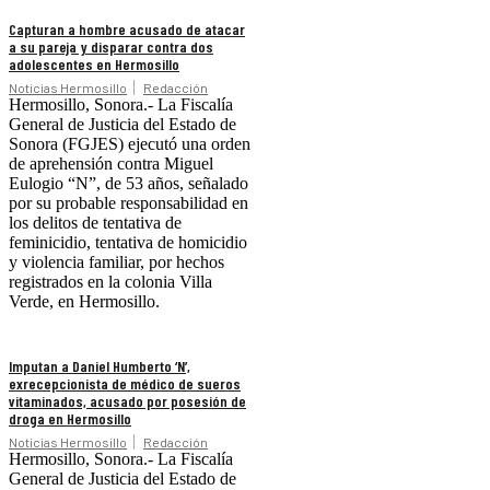
Capturan a hombre acusado de atacar
a su pareja y disparar contra dos
adolescentes en Hermosillo
Noticias Hermosillo
Redacción
Hermosillo, Sonora.- La Fiscalía
General de Justicia del Estado de
Sonora (FGJES) ejecutó una orden
de aprehensión contra Miguel
Eulogio “N”, de 53 años, señalado
por su probable responsabilidad en
los delitos de tentativa de
feminicidio, tentativa de homicidio
y violencia familiar, por hechos
registrados en la colonia Villa
Verde, en Hermosillo.
Imputan a Daniel Humberto ‘N’,
exrecepcionista de médico de sueros
vitaminados, acusado por posesión de
droga en Hermosillo
Noticias Hermosillo
Redacción
Hermosillo, Sonora.- La Fiscalía
General de Justicia del Estado de