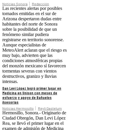
Noticias Sonora
Redacción
Las recientes alertas por posibles
tornados emitidas en el sur de
Arizona despertaron dudas entre
habitantes del norte de Sonora
sobre la posibilidad de que un
fenómeno similar pudiera
registrarse en territorio sonorense.
Aunque especialistas de
MeteoAlert aclaran que el riesgo es
muy bajo, advierten que las
condiciones atmosféricas propias
del monzón mexicano sí favorecen
tormentas severas con vientos
destructivos, granizo y lluvias
intensas.
Dan Levi López logró primer lugar en
Medicina en Unison con meses de
esfuerzo y apoyo de Bañuelos
Asesorías
Noticias Hermosillo
Reyli Gastelum
Hermosillo, Sonora.- Originario de
Ciudad Obregón, Dan Levi López
Rea, se llevó el primer lugar en el
examen de admisión de Medicina