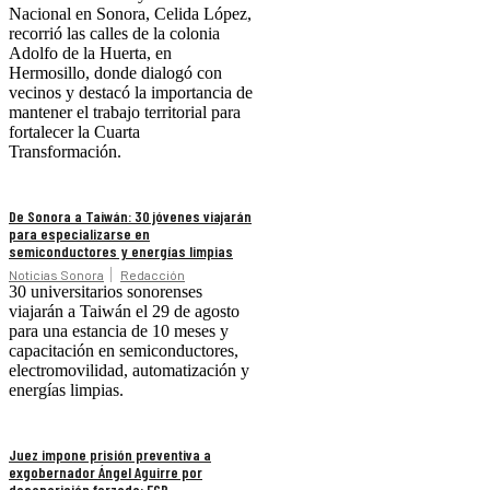
Nacional en Sonora, Celida López,
recorrió las calles de la colonia
Adolfo de la Huerta, en
Hermosillo, donde dialogó con
vecinos y destacó la importancia de
mantener el trabajo territorial para
fortalecer la Cuarta
Transformación.
De Sonora a Taiwán: 30 jóvenes viajarán
para especializarse en
semiconductores y energías limpias
Noticias Sonora
Redacción
30 universitarios sonorenses
viajarán a Taiwán el 29 de agosto
para una estancia de 10 meses y
capacitación en semiconductores,
electromovilidad, automatización y
energías limpias.
Juez impone prisión preventiva a
exgobernador Ángel Aguirre por
desaparición forzada: FGR