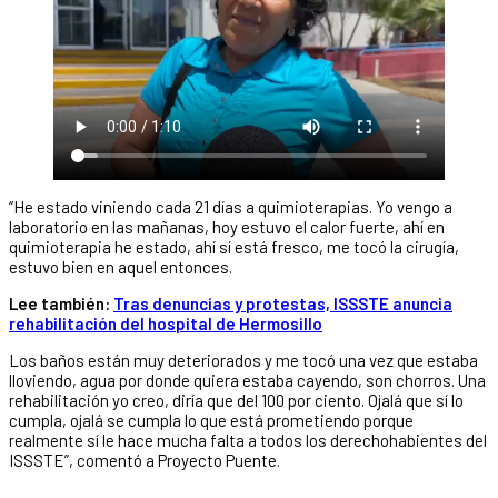
“He estado viniendo cada 21 días a quimioterapias. Yo vengo a
laboratorio en las mañanas, hoy estuvo el calor fuerte, ahí en
quimioterapia he estado, ahí sí está fresco, me tocó la cirugía,
estuvo bien en aquel entonces.
Lee también:
Tras denuncias y protestas, ISSSTE anuncia
rehabilitación del hospital de Hermosillo
Los baños están muy deteriorados y me tocó una vez que estaba
lloviendo, agua por donde quiera estaba cayendo, son chorros. Una
rehabilitación yo creo, diría que del 100 por ciento. Ojalá que sí lo
cumpla, ojalá se cumpla lo que está prometiendo porque
realmente sí le hace mucha falta a todos los derechohabientes del
ISSSTE”, comentó a Proyecto Puente.