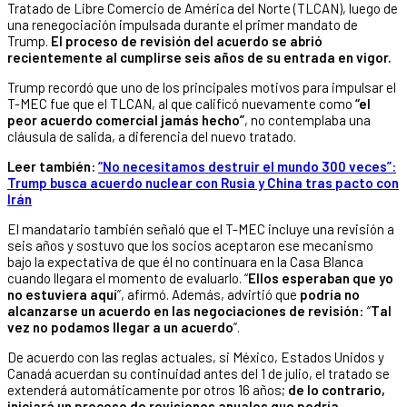
Tratado de Libre Comercio de América del Norte (TLCAN), luego de
una renegociación impulsada durante el primer mandato de
Trump.
El proceso de revisión del acuerdo se abrió
recientemente al cumplirse seis años de su entrada en vigor.
Trump recordó que uno de los principales motivos para impulsar el
T-MEC fue que el TLCAN, al que calificó nuevamente como
“el
peor acuerdo comercial jamás hecho”
, no contemplaba una
cláusula de salida, a diferencia del nuevo tratado.
Leer también:
“No necesitamos destruir el mundo 300 veces”:
Trump busca acuerdo nuclear con Rusia y China tras pacto con
Irán
El mandatario también señaló que el T-MEC incluye una revisión a
seis años y sostuvo que los socios aceptaron ese mecanismo
bajo la expectativa de que él no continuara en la Casa Blanca
cuando llegara el momento de evaluarlo. “
Ellos esperaban que yo
no estuviera aquí
”, afirmó. Además, advirtió que
podría no
alcanzarse un acuerdo en las negociaciones de revisión
: “
Tal
vez no podamos llegar a un acuerdo
”.
De acuerdo con las reglas actuales, si México, Estados Unidos y
Canadá acuerdan su continuidad antes del 1 de julio, el tratado se
extenderá automáticamente por otros 16 años;
de lo contrario,
iniciará un proceso de revisiones anuales que podría