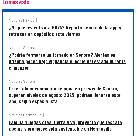
Lo más visto
Noticias México
¿No puedes entrar a BBVA? Reportan caída de la app y
retrasos en depósitos este viernes
Noticias Sonora
¿Podría formarse un tornado en Sonora? Alertas en
Arizona ponen bajo vigilancia el norte del estado durante
el monzón
Noticias Sonora
Crece almacenamiento de agua en presas de Sonora,
superan niveles de agosto 2025; podrían llenarse este
año, según especialista
Noticias Hermosillo
Familia Villegas crea Tierra Viva, proyecto que rescata
abejas y promueve vida sustentable en Hermosillo