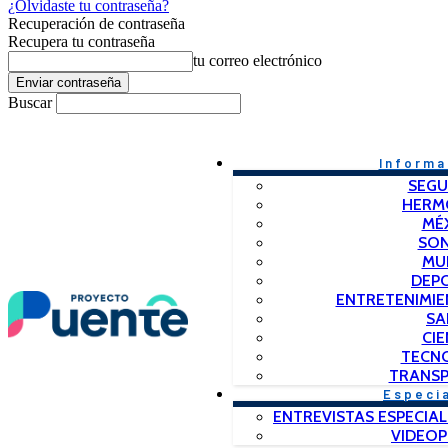
¿Olvidaste tu contraseña?
Recuperación de contraseña
Recupera tu contraseña
tu correo electrónico
Buscar
Informa
SEGU
HERM
MÉ
SO
MU
DEP
ENTRETENIMIE
SA
CIE
TECN
TRANSP
Especi
ENTREVISTAS ESPECIAL
VIDEO