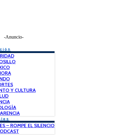
-Anuncio-
ción
RIDAD
OSILLO
XICO
NORA
NDO
ORTES
NTO Y CULTURA
LUD
NCIA
OLOGÍA
ARENCIA
ales
ES – ROMPE EL SILENCIO
PODCAST