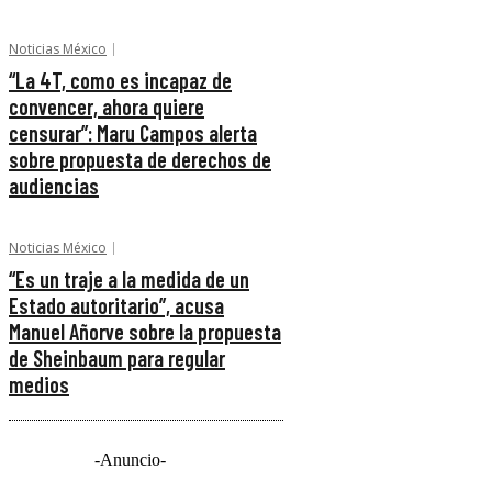
Noticias México
“La 4T, como es incapaz de
convencer, ahora quiere
censurar”: Maru Campos alerta
sobre propuesta de derechos de
audiencias
Noticias México
“Es un traje a la medida de un
Estado autoritario”, acusa
Manuel Añorve sobre la propuesta
de Sheinbaum para regular
medios
-Anuncio-