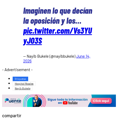
Imaginen lo que decían
la oposición y los…
pic.twitter.com/Vs3YU
yJO3S
— Nayib Bukele (@nayibbukele)
June 14,
2026
- Advertisement -
Etiquetas
Hospital Rosales
Nayib Bukele
compartir