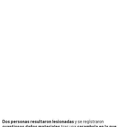
Dos personas resultaron lesionadas
y se registraron
cuantiosos daños materiales
tras una
carambola en la que