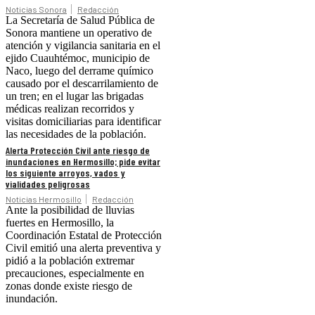
Noticias Sonora
Redacción
La Secretaría de Salud Pública de
Sonora mantiene un operativo de
atención y vigilancia sanitaria en el
ejido Cuauhtémoc, municipio de
Naco, luego del derrame químico
causado por el descarrilamiento de
un tren; en el lugar las brigadas
médicas realizan recorridos y
visitas domiciliarias para identificar
las necesidades de la población.
Alerta Protección Civil ante riesgo de
inundaciones en Hermosillo; pide evitar
los siguiente arroyos, vados y
vialidades peligrosas
Noticias Hermosillo
Redacción
Ante la posibilidad de lluvias
fuertes en Hermosillo, la
Coordinación Estatal de Protección
Civil emitió una alerta preventiva y
pidió a la población extremar
precauciones, especialmente en
zonas donde existe riesgo de
inundación.